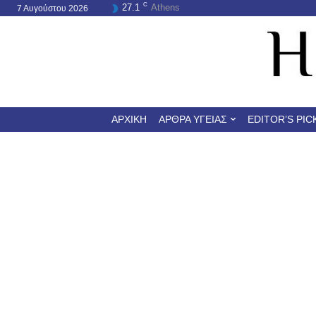
C
27.1
Athens
7 Αυγούστου 2026
ΑΡΧΙΚΉ
ΆΡΘΡΑ ΥΓΕΊΑΣ
EDITOR’S PIC