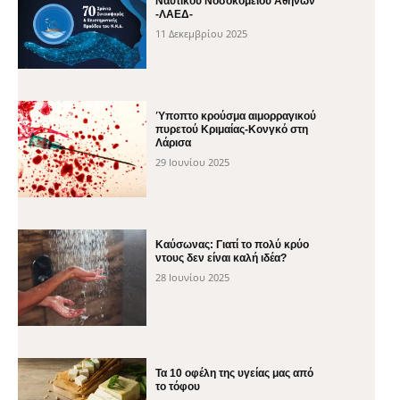
Ναυτικού Νοσοκομείου Αθηνών
-ΛΑΕΔ-
11 Δεκεμβρίου 2025
Ύποπτο κρούσμα αιμορραγικού
πυρετού Κριμαίας-Κονγκό στη
Λάρισα
29 Ιουνίου 2025
Καύσωνας: Γιατί το πολύ κρύο
ντους δεν είναι καλή ιδέα?
28 Ιουνίου 2025
Τα 10 οφέλη της υγείας μας από
το τόφου