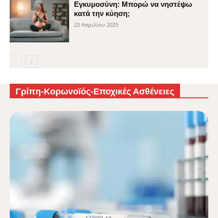
Εγκυμοσύνη: Μπορώ να νηστέψω
κατά την κύηση;
23 Απριλίου 2025
Γρίπη-Κορωνοϊός-Εποχικές Ασθένειες