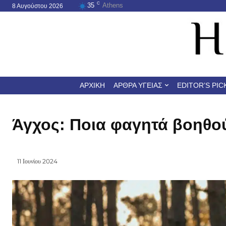
C
35
Athens
8 Αυγούστου 2026
ΑΡΧΙΚΉ
ΆΡΘΡΑ ΥΓΕΊΑΣ
EDITOR’S PIC
Άγχος: Ποια φαγητά βοηθού
11 Ιουνίου 2024