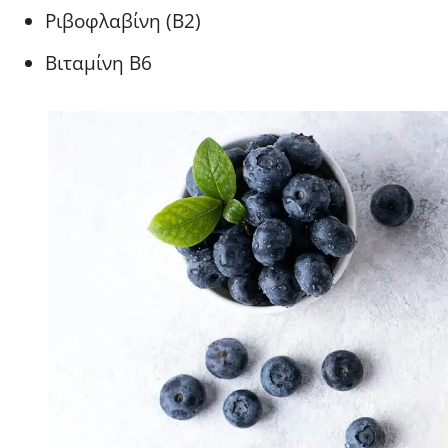
Ριβοφλαβίνη (Β2)
Βιταμίνη Β6