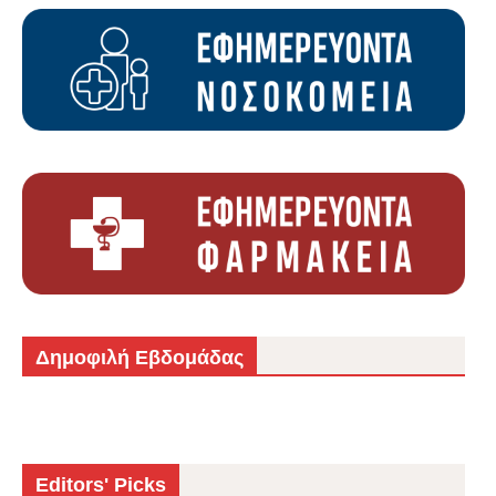
Δημοφιλή Εβδομάδας
Editors' Picks