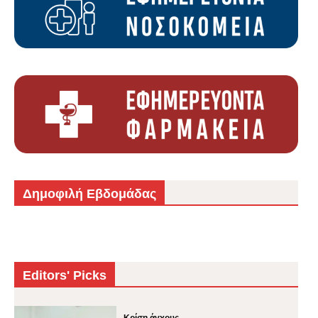
Δημοφιλή Εβδομάδας
Editors' Picks