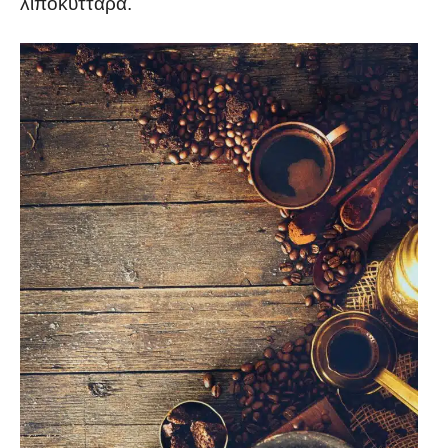
λιποκύτταρα.