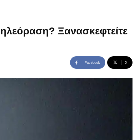
 τηλεόραση? Ξανασκεφτείτε
Facebook
X