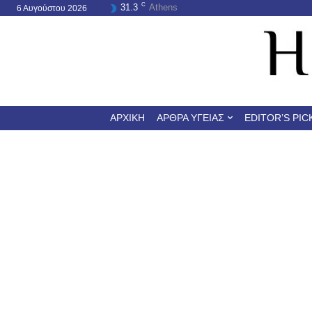
C
31.3
Athens
6 Αυγούστου 2026
ΑΡΧΙΚΉ
ΆΡΘΡΑ ΥΓΕΊΑΣ
EDITOR’S PIC