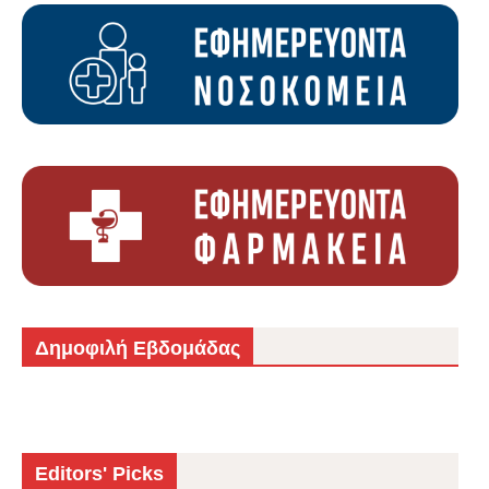
Δημοφιλή Εβδομάδας
Editors' Picks