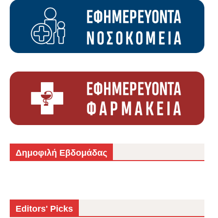
Δημοφιλή Εβδομάδας
Editors' Picks