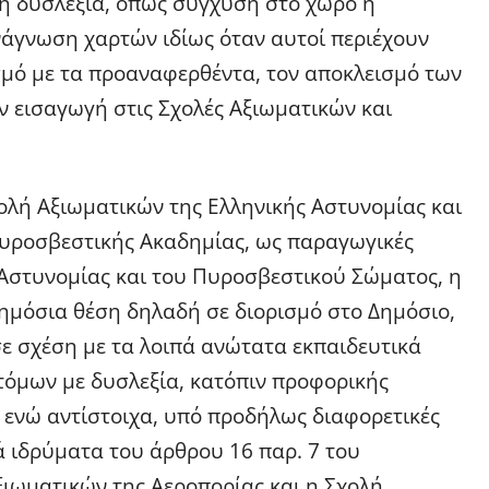
η δυσλεξία, όπως σύγχυση στο χώρο ή
νάγνωση χαρτών ιδίως όταν αυτοί περιέχουν
σμό με τα προαναφερθέντα, τον αποκλεισμό των
 εισαγωγή στις Σχολές Αξιωματικών και
ολή Αξιωματικών της Ελληνικής Αστυνομίας και
Πυροσβεστικής Ακαδημίας, ως παραγωγικές
Αστυνομίας και του Πυροσβεστικού Σώματος, η
δημόσια θέση δηλαδή σε διορισμό στο Δημόσιο,
ε σχέση με τα λοιπά ανώτατα εκπαιδευτικά
τόμων με δυσλεξία, κατόπιν προφορικής
, ενώ αντίστοιχα, υπό προδήλως διαφορετικές
ά ιδρύματα του άρθρου 16 παρ. 7 του
ιωματικών της Αεροπορίας και η Σχολή