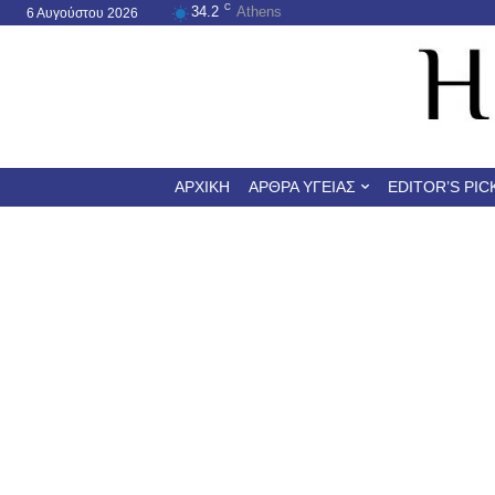
C
34.2
Athens
6 Αυγούστου 2026
ΑΡΧΙΚΉ
ΆΡΘΡΑ ΥΓΕΊΑΣ
EDITOR’S PIC