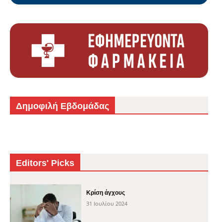
Δημοφιλή Εβδομάδας
Editors' Picks
Κρίση άγχους
31 Ιουλίου 2024