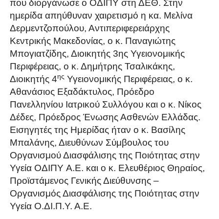
που διοργάνωσε ο ΟΔΙΠΥ στη ΔΕΘ. Στην
ημερίδα απηύθυναν χαιρετισμό η κα. Μελίνα
Δερμεντζοπούλου, Αντιπεριφερειάρχης
Κεντρικής Μακεδονίας, ο κ. Παναγιώτης
Μπογιατζίδης, Διοικητής 3ης Υγειονομικής
Περιφέρειας, ο κ. Δημήτρης Τσαλικάκης,
ης
Διοικητής 4
Υγειονομικής Περιφέρειας, ο κ.
Αθανάσιος Εξαδάκτυλος, Πρόεδρο
Πανελληνίου Ιατρικού Συλλόγου και ο κ. Νίκος
Δέδες, Πρόεδρος Ένωσης Ασθενών Ελλάδας.
Εισηγητές της Ημερίδας ήταν ο κ. Βασίλης
Μπαλάνης, Διευθύνων Σύμβουλος του
Οργανισμού Διασφάλισης της Ποιότητας στην
Υγεία ΟΔΙΠΥ A.E. και ο κ. Ελευθέριος Θηραίος,
Προϊστάμενος Γενικής Διεύθυνσης –
Οργανισμός Διασφάλισης της Ποιότητας στην
Υγεία Ο.ΔΙ.Π.Υ. Α.Ε.