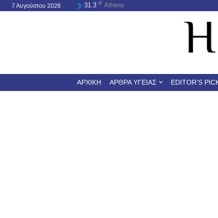
C
31.3
Athens
7 Αυγούστου 2026
ΑΡΧΙΚΉ
ΆΡΘΡΑ ΥΓΕΊΑΣ
EDITOR’S PIC