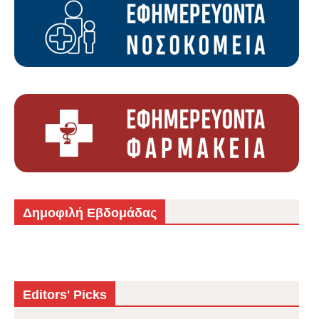
Δημοφιλή Εβδομάδας
Editors' Picks