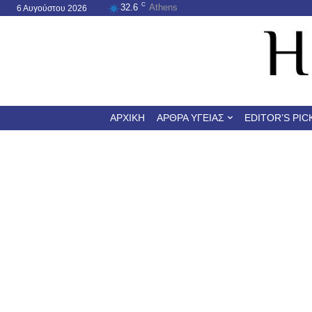
C
32.6
Athens
6 Αυγούστου 2026
ΑΡΧΙΚΉ
ΆΡΘΡΑ ΥΓΕΊΑΣ
EDITOR’S PIC