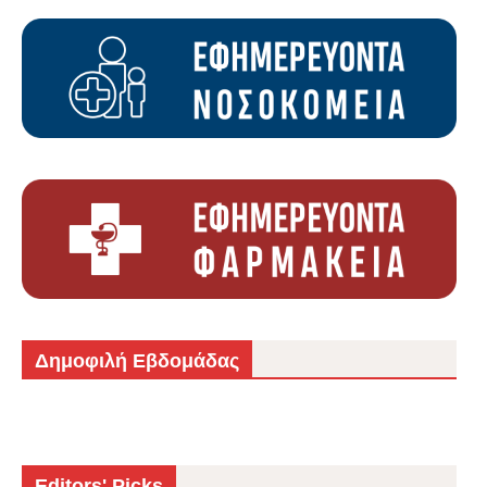
Δημοφιλή Εβδομάδας
Editors' Picks