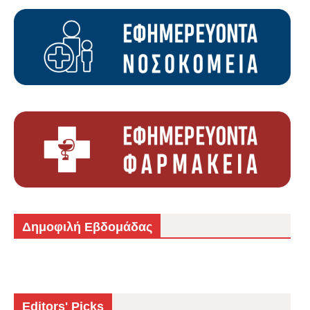
Δημοφιλή Εβδομάδας
Editors' Picks