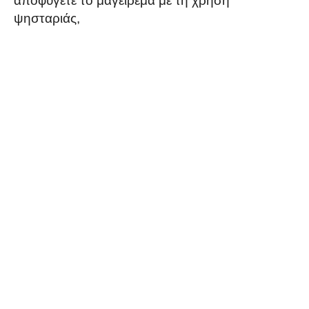
αποφύγετε το μαγείρεμα με τη χρήση
ψησταριάς,