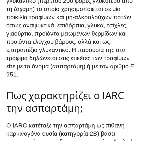
γλυκαντικό (περίπου 200 φορές γλυκύτερο από
τη ζάχαρη) το οποίο χρησιμοποιείται σε μία
ποικιλία τροφίμων και μη-αλκοολούχων ποτών
όπως αναψυκτικά, επιδόρπια, γλυκά, τσίχλες,
γιαούρτια, προϊόντα μειωμένων θερμίδων και
προϊόντα ελέγχου βάρους, αλλά και ως
επιτραπέζιο γλυκαντικό. Η παρουσία της στα
τρόφιμα δηλώνεται στις ετικέτες των τροφίμων
είτε με το όνομα (ασπαρτάμη) ή με τον αριθμό Ε
951.
Πως χαρακτηρίζει ο IARC
την ασπαρτάμη;
O IARC κατέταξε την ασπαρτάμη ως πιθανή
καρκινογόνα ουσία (κατηγορία 2Β) βάσει