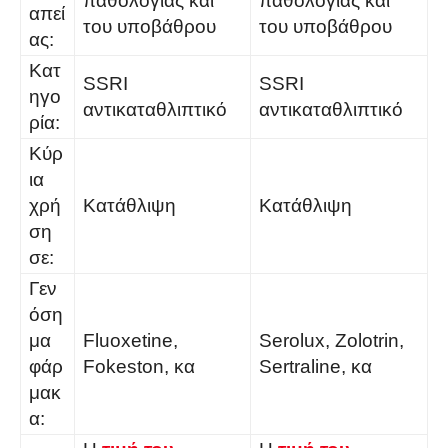
παθολογίας και
παθολογίας και
απεί
του υποβάθρου
του υποβάθρου
ας:
Κατ
SSRI
SSRI
ηγο
αντικαταθλιπτικό
αντικαταθλιπτικό
ρία:
Κύρ
ια
χρή
Κατάθλιψη
Κατάθλιψη
ση
σε:
Γεν
όση
μα
Fluoxetine,
Serolux, Zolotrin,
φάρ
Fokeston, κα
Sertraline, κα
μακ
α: