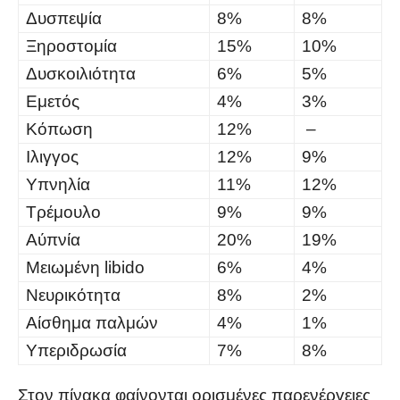
Δυσπεψία
8%
8%
Ξηροστομία
15%
10%
Δυσκοιλιότητα
6%
5%
Εμετός
4%
3%
Κόπωση
12%
–
Ιλιγγος
12%
9%
Υπνηλία
11%
12%
Τρέμουλο
9%
9%
Αύπνία
20%
19%
Μειωμένη libido
6%
4%
Νευρικότητα
8%
2%
Αίσθημα παλμών
4%
1%
Υπεριδρωσία
7%
8%
Στον πίνακα φαίνονται ορισμένες παρενέργειες