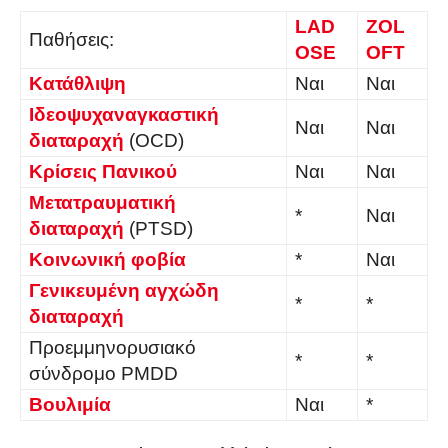
LAD
ZOL
Παθήσεις:
OSE
OFT
Κατάθλιψη
Ναι
Ναι
Ιδεοψυχαναγκαστική
Ναι
Ναι
διαταραχή
(OCD)
Κρίσεις Πανικού
Ναι
Ναι
Μετατραυματική
*
Ναι
διαταραχή
(PTSD)
Κοινωνική φοβία
*
Ναι
Γενικευμένη αγχώδη
*
*
διαταραχή
Προεμμηνορυσιακό
*
*
σύνδρομο PMDD
Βουλιμία
Ναι
*