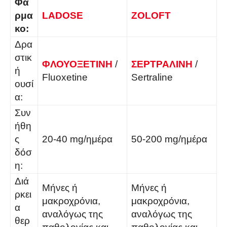
Φά
ρμα
LADOSE
ZOLOFT
κο:
Δρα
στικ
ΦΛΟΥΟΞΕΤΙΝΗ
/
ΣΕΡΤΡΑΛΙΝΗ
/
ή
Fluoxetine
Sertraline
ουσί
α:
Συν
ήθη
ς
20-40 mg/ημέρα
50-200 mg/ημέρα
δόσ
η:
Διά
Μήνες ή
Μήνες ή
ρκει
μακροχρόνια,
μακροχρόνια,
α
αναλόγως της
αναλόγως της
θερ