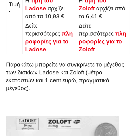
Η
τιμή του
Η
τιμή του
Τιμή
Ladose
αρχίζει
Zoloft
αρχίζει από
:
από τα 10,93 €
τα 6,41 €
Δείτε
Δείτε
περισσότερες
πλη
περισσότερες
πλη
ροφορίες για το
ροφορίες για το
Ladose
Zoloft
Παρακάτω μπορείτε να συγκρίνετε το μέγεθος
των δισκίων Ladose και Zoloft (μέτρο
εκατοστών και 1 cent ευρώ, πραγματικό
μέγεθος).