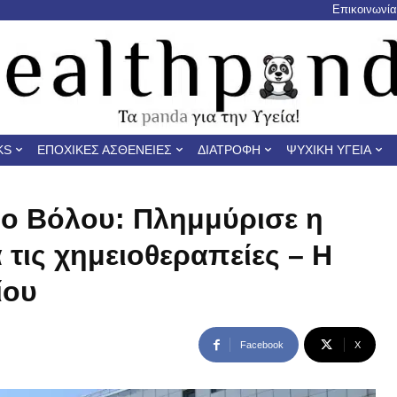
Επικοινωνία
KS
ΕΠΟΧΙΚΈΣ ΑΣΘΈΝΕΙΕΣ
ΔΙΑΤΡΟΦΉ
ΨΥΧΙΚΉ ΥΓΕΊΑ
ο Βόλου: Πλημμύρισε η
τις χημειοθεραπείες – Η
ίου
Facebook
X